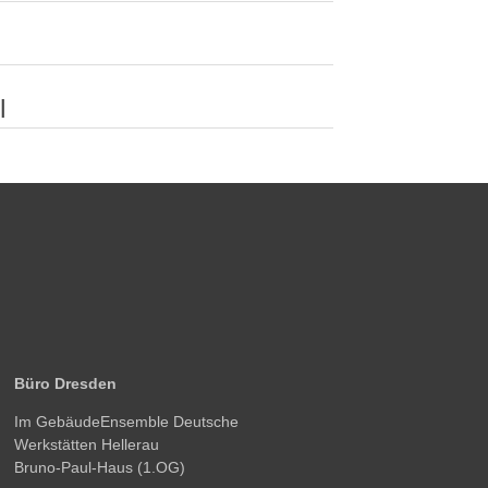
l
Büro Dresden
Im GebäudeEnsemble Deutsche
Werkstätten Hellerau
Bruno-Paul-Haus (1.OG)