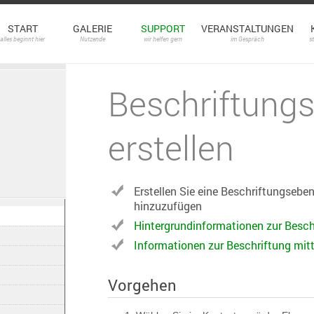
START
GALERIE
SUPPORT
VERANSTALTUNGEN
alles beginnt hier
Nutzende
wir helfen gern
im Gespräch
s
Beschriftung
erstellen
Erstellen Sie eine Beschriftungsebe
hinzuzufügen
Hintergrundinformationen zur Besc
Informationen zur Beschriftung mit
Vorgehen