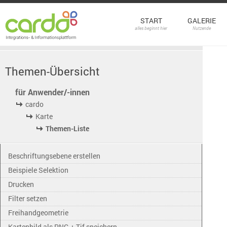
START
GALERIE
alles beginnt hier
Nutzende
Themen-Übersicht
für Anwender/-innen
cardo
Karte
Themen-Liste
Beschriftungsebene erstellen
Beispiele Selektion
Drucken
Filter setzen
Freihandgeometrie
Kartenbild als PNG + Tif speichern