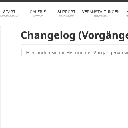
START
GALERIE
SUPPORT
VERANSTALTUNGEN
alles beginnt hier
Nutzende
wir helfen gern
im Gespräch
s
Changelog (Vorgänge
Hier finden Sie die Historie der Vorgängerver