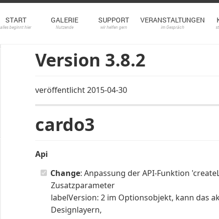
START
GALERIE
SUPPORT
VERANSTALTUNGEN
alles beginnt hier
Nutzende
wir helfen gern
im Gespräch
s
Version 3.8.2
veröffentlicht 2015-04-30
cardo3
Api
Change
: Anpassung der API-Funktion 'create
Zusatzparameter
labelVersion: 2 im Optionsobjekt, kann das a
Designlayern,