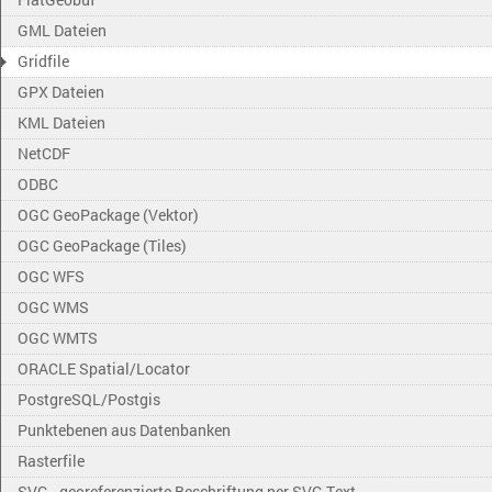
GML Dateien
Gridfile
GPX Dateien
KML Dateien
NetCDF
ODBC
OGC GeoPackage (Vektor)
OGC GeoPackage (Tiles)
OGC WFS
OGC WMS
OGC WMTS
ORACLE Spatial/Locator
PostgreSQL/Postgis
Punktebenen aus Datenbanken
Rasterfile
SVG - georeferenzierte Beschriftung per SVG Text