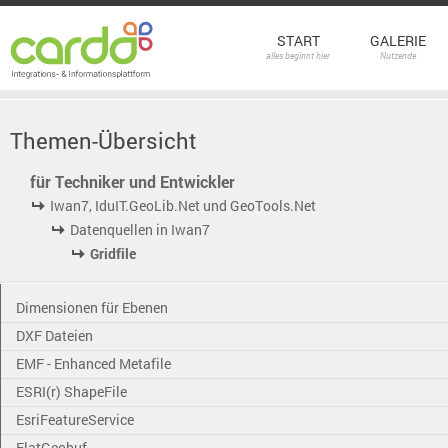
START
GALERIE
alles beginnt hier
Nutzende
Themen-Übersicht
für Techniker und Entwickler
Iwan7, IduIT.GeoLib.Net und GeoTools.Net
Datenquellen in Iwan7
Gridfile
Dimensionen für Ebenen
DXF Dateien
EMF - Enhanced Metafile
ESRI(r) ShapeFile
EsriFeatureService
FlatGeobuf