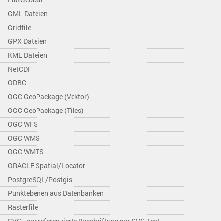
GML Dateien
Gridfile
GPX Dateien
KML Dateien
NetCDF
ODBC
OGC GeoPackage (Vektor)
OGC GeoPackage (Tiles)
OGC WFS
OGC WMS
OGC WMTS
ORACLE Spatial/Locator
PostgreSQL/Postgis
Punktebenen aus Datenbanken
Rasterfile
SVG - georeferenzierte Beschriftung per SVG Text