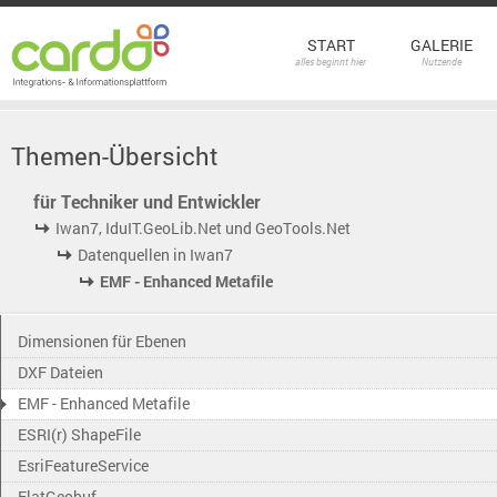
START
GALERIE
alles beginnt hier
Nutzende
Themen-Übersicht
für Techniker und Entwickler
Iwan7, IduIT.GeoLib.Net und GeoTools.Net
Datenquellen in Iwan7
EMF - Enhanced Metafile
Dimensionen für Ebenen
DXF Dateien
EMF - Enhanced Metafile
ESRI(r) ShapeFile
EsriFeatureService
FlatGeobuf