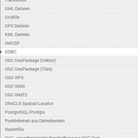
GML Dateien
Gridfile
GPX Dateien
KML Dateien
NetCDF
ODBC
OGC GeoPackage (Vektor)
OGC GeoPackage (Tiles)
OGC WFS
OGC WMS
OGC WMTS
ORACLE Spatial/Locator
PostgreSQL/Postgis
Punktebenen aus Datenbanken
Rasterfile
SVG - georeferenzierte Beschriftung per SVG Text