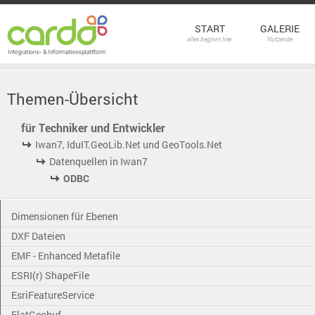
START
GALERIE
alles beginnt hier
Nutzende
Themen-Übersicht
für Techniker und Entwickler
Iwan7, IduIT.GeoLib.Net und GeoTools.Net
Datenquellen in Iwan7
ODBC
Dimensionen für Ebenen
DXF Dateien
EMF - Enhanced Metafile
ESRI(r) ShapeFile
EsriFeatureService
FlatGeobuf