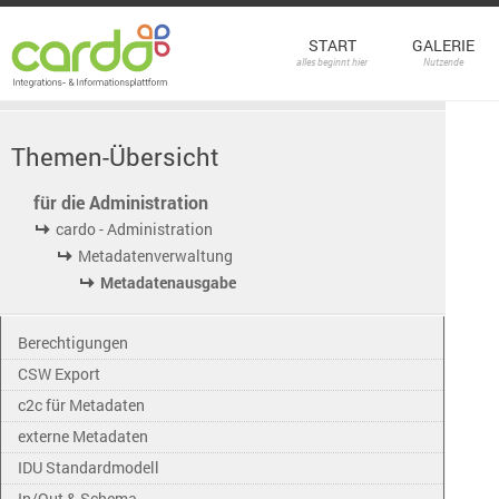
START
GALERIE
alles beginnt hier
Nutzende
Themen-Übersicht
für die Administration
cardo - Administration
Metadatenverwaltung
Metadatenausgabe
Berechtigungen
CSW Export
c2c für Metadaten
externe Metadaten
IDU Standardmodell
In/Out & Schema