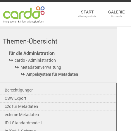
START
GALERIE
alles beginnt hier
Nutzende
Themen-Übersicht
für die Administration
cardo - Administration
Metadatenverwaltung
Ampelsystem für Metadaten
Berechtigungen
CSW Export
c2c für Metadaten
externe Metadaten
IDU Standardmodell
In/Out & Schema