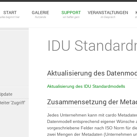
START
GALERIE
SUPPORT
VERANSTALTUNGEN
alles beginnt hier
Nutzende
wir helfen gern
im Gespräch
s
IDU Standard
Aktualisierung des Datenmod
Aktualisierung des IDU Standardmodells
Update
Zusammensetzung der Metad
Reiter 'Zugriff'
Jedes Unternehmen kann mit cardo Metadate
Datenmodell entsprechend eigener Wünsche 
vorgeschriebene Felder nach ISO Norm für die
zwei Mengen der Metadaten (Unternehmen und 