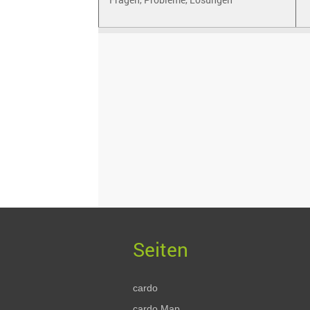
cardo
cardo.Map