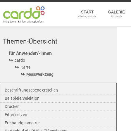
START
GALERIE
alles beginnt hier
Nutzende
Themen-Übersicht
für Anwender/-innen
cardo
Karte
Messwerkzeug
Beschriftungsebene erstellen
Beispiele Selektion
Drucken
Filter setzen
Freihandgeometrie
Kartenbild als PNG + Tif speichern