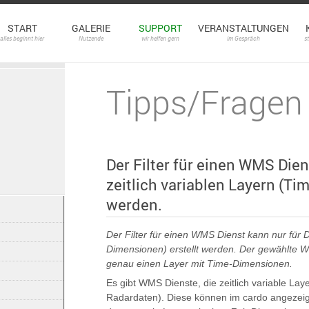
START
GALERIE
SUPPORT
VERANSTALTUNGEN
alles beginnt hier
Nutzende
wir helfen gern
im Gespräch
s
Tipps/Fragen
Der Filter für einen WMS Dien
zeitlich variablen Layern (Ti
werden.
Der Filter für einen WMS Dienst kann nur für D
Dimensionen) erstellt werden. Der gewählte 
genau einen Layer mit Time-Dimensionen.
Es gibt WMS Dienste, die zeitlich variable L
Radardaten). Diese können im cardo angezeigt