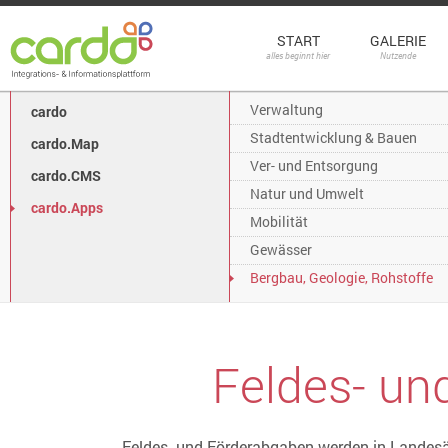
START
GALERIE
alles beginnt hier
Nutzende
Verwaltung
cardo
Stadtentwicklung & Bauen
cardo.Map
Ver- und Entsorgung
cardo.CMS
Natur und Umwelt
cardo.Apps
Mobilität
Gewässer
Bergbau, Geologie, Rohstoffe
Feldes- un
Feldes- und Förderabgaben werden in Landesä