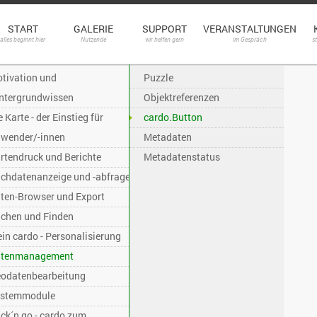
START
GALERIE
SUPPORT
VERANSTALTUNGEN
alles beginnt hier
Nutzende
wir helfen gern
im Gespräch
s
tivation und
Puzzle
ntergrundwissen
Objektreferenzen
e Karte - der Einstieg für
cardo.Button
wender/-innen
Metadaten
rtendruck und Berichte
Metadatenstatus
chdatenanzeige und -abfrage
ten-Browser und Export
chen und Finden
in cardo - Personalisierung
tenmanagement
odatenbearbeitung
stemmodule
ck´n go - cardo zum