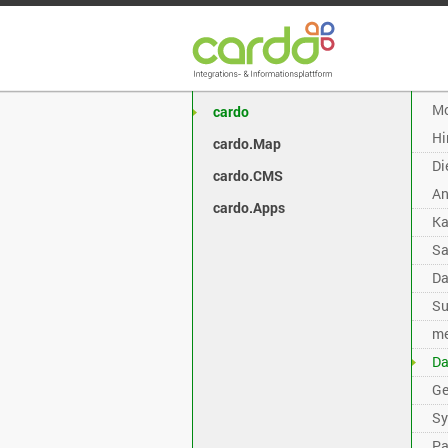
Mo
cardo
Hi
cardo.Map
Di
cardo.CMS
An
cardo.Apps
Ka
Sa
Da
Su
me
Da
Ge
Sy
Pa