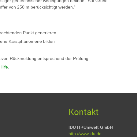
nstiger geotechnischer Bedingungen befindet. Auf Grund
uffer von 250 m berücksichtigt werden.“
rachtenden Punkt generieren
bene Karstphänomene bilden
ativen Rückmeldung entsprechend der Prüfung
Hilfe
.
Kontakt
IDU IT+Umwelt GmbH
http://www.idu.de