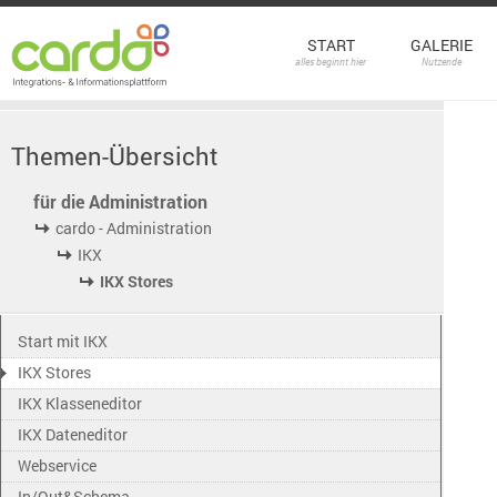
START
GALERIE
alles beginnt hier
Nutzende
Themen-Übersicht
für die Administration
cardo - Administration
IKX
IKX Stores
Start mit IKX
IKX Stores
IKX Klasseneditor
IKX Dateneditor
Webservice
In/Out&Schema