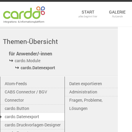
START
GALERIE
alles beginnt hier
Nutzende
Themen-Übersicht
für Anwender/-innen
cardo.Module
cardo.Datenexport
Atom-Feeds
Daten exportieren
CABS Connector / BGV
Administration
Connector
Fragen, Probleme,
cardo.Button
Lösungen
cardo.Datenexport
cardo.Druckvorlagen-Designer