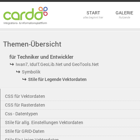
START
GALERIE
alles beginnt hier
Nutzende
Themen-Übersicht
für Techniker und Entwickler
Iwan7, IduIT.GeoLib.Net und GeoTools.Net
Symbolik
Stile für Legende Vektordaten
CSS für Vektordaten
CSS für Rasterdaten
Css - Datentypen
Stile für allg. Einstellungen Vektordaten
Stile für GRID-Daten
Stile für Linien Vektordaten