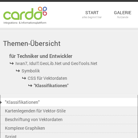
START
GALERIE
alles beginnt hier
Nutzende
Themen-Übersicht
für Techniker und Entwickler
Iwan7, IduIT.GeoLib.Net und GeoTools.Net
Symbolik
CSS für Vektordaten
"Klassifikationen"
"Klassifikationen"
Kartenlegenden für Vektor-Stile
Beschriftung von Vektordaten
Komplexe Graphiken
Script