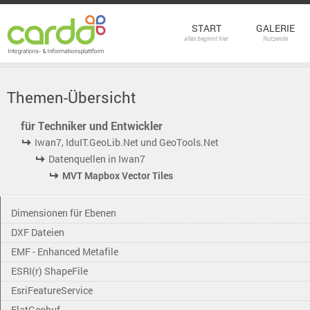
START
GALERIE
alles beginnt hier
Nutzende
Themen-Übersicht
für Techniker und Entwickler
Iwan7, IduIT.GeoLib.Net und GeoTools.Net
Datenquellen in Iwan7
MVT Mapbox Vector Tiles
Dimensionen für Ebenen
DXF Dateien
EMF - Enhanced Metafile
ESRI(r) ShapeFile
EsriFeatureService
FlatGeobuf