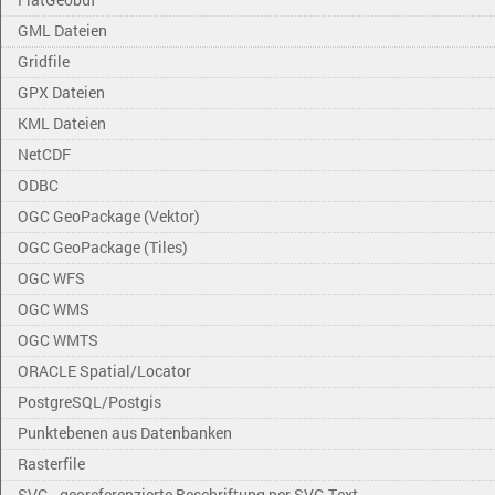
GML Dateien
Gridfile
GPX Dateien
KML Dateien
NetCDF
ODBC
OGC GeoPackage (Vektor)
OGC GeoPackage (Tiles)
OGC WFS
OGC WMS
OGC WMTS
ORACLE Spatial/Locator
PostgreSQL/Postgis
Punktebenen aus Datenbanken
Rasterfile
SVG - georeferenzierte Beschriftung per SVG Text