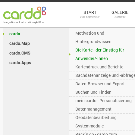
START
GALERIE
alles beginnt hier
Nutzende
Motivation und
cardo
Hintergrundwissen
cardo.Map
Die Karte - der Einstieg für
cardo.CMS
Anwender/-innen
cardo.Apps
Kartendruck und Berichte
Sachdatenanzeige und -abfrag
Daten-Browser und Export
Suchen und Finden
mein cardo - Personalisierung
Datenmanagement
Geodatenbearbeitung
Systemmodule
Pack´n go - cardo zum