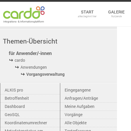
START
GALERIE
alles beginnt hier
Nutzende
Themen-Übersicht
für Anwender/-innen
cardo
Anwendungen
Vorgangsverwaltung
ALKIS pro
Eingegangene
Betroffenheit
Anfragen/Anträge
Dashboard
Meine Aufgaben
GeoSQL
Vorgänge
Koordinatenumrechner
Alle Objekte
Metadatenstatus am
Texterfassung