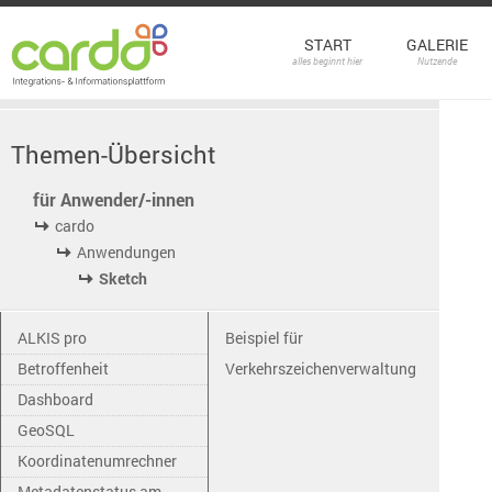
START
GALERIE
alles beginnt hier
Nutzende
Themen-Übersicht
für Anwender/-innen
cardo
Anwendungen
Sketch
ALKIS pro
Beispiel für
Betroffenheit
Verkehrszeichenverwaltung
Dashboard
GeoSQL
Koordinatenumrechner
Metadatenstatus am