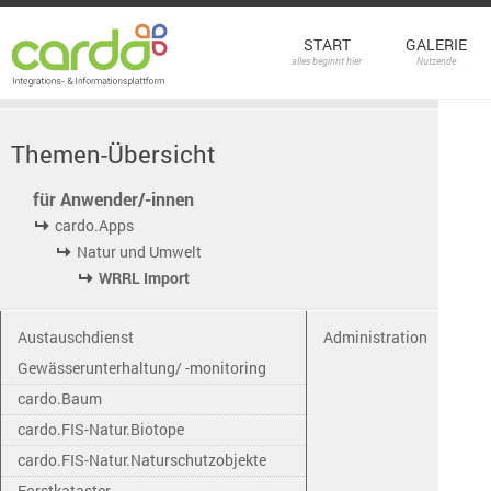
START
GALERIE
alles beginnt hier
Nutzende
Themen-Übersicht
für Anwender/-innen
cardo.Apps
Natur und Umwelt
WRRL Import
Austauschdienst
Administration
Gewässerunterhaltung/ -monitoring
cardo.Baum
cardo.FIS-Natur.Biotope
cardo.FIS-Natur.Naturschutzobjekte
Forstkataster