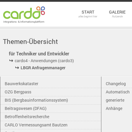
START
GALERIE
alles beginnt hier
Nutzende
Themen-Übersicht
für Techniker und Entwickler
cardo4 - Anwendungen (cardo3)
LBGR Anfragenmanager
Bauwerkskataster
Changelog
OZG Bergpass
Automatisch
BIS (Bergbauinformationssystem)
generierte
Beitragswesen (DFAG)
Anhänge
Betroffenheitsrecherche
CARLO Vermessungsamt Bautzen