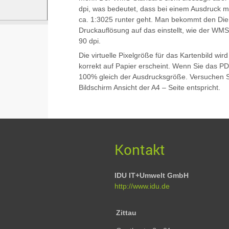
dpi, was bedeutet, dass bei einem Ausdruck m
ca. 1:3025 runter geht. Man bekommt den Dien
Druckauflösung auf das einstellt, wie der WMS
90 dpi.
Die virtuelle Pixelgröße für das Kartenbild w
korrekt auf Papier erscheint. Wenn Sie das PD
100% gleich der Ausdrucksgröße. Versuchen Si
Bildschirm Ansicht der A4 – Seite entspricht.
Kontakt
IDU IT+Umwelt GmbH
http://www.idu.de
Zittau