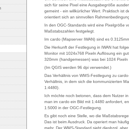
sich für seine Pixel eine Ausgabegröße ausde
n
gemeint - ein willkürlicher Wert. Praktisch ist d
orientiert sich an sinnvollen Rahmenbedingun
In den OGC-Standards wird eine Pixelgröße vo
Maßstabszahlen festgelegt.
Im cardo (Mapserver IWAN) sind es 0.3125mm p
Die Herkunft der Festlegung in IWAN hat folge
Monitor mit 1024x768 Pixeln Auflösung ein gute
320mm (handgemessen) was bei 1024 Pixeln 
(Im QGIS werden 96 dpi verwendet.)
Das Verhältnis von WMS-Festlegung zu cardo-F
Verhältnis, in dem sich die kommunizierten M
1:4480).
Ich möchte noch betonen, dass dem Nutzer in 
man im cardo ein Bild mit 1:4480 anfordert, e
1:5000 in der OGC-Festlegung.
Es gibt noch eine Stelle, wo die Maßstabsre
Das ist beim Ausdruck. Da operiert man häufig
mehr. Der WMS-Standard sieht diesbzgl. aber n