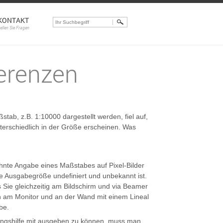
KONTAKT
tellen Sie Fragen
erenzen
tab, z.B. 1:10000 dargestellt werden, fiel auf,
terschiedlich in der Größe erscheinen. Was
ohnte Angabe eines Maßstabes auf Pixel-Bilder
che Ausgabegröße undefiniert und unbekannt ist.
s Sie gleichzeitig am Bildschirm und via Beamer
ch am Monitor und an der Wand mit einem Lineal
be.
ungshilfe mit ausgeben zu können, muss man