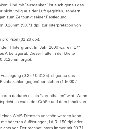
nken. Und mit "ausdenken" ist auch genau das
er nicht völlig aus der Luft gegriffen, sondern
gen zum Zeitpunkt seiner Festlegung.
n 0.28mm (90.71 dpi) zur Interpretation von
ro Pixel (81.28 dpi).
nden HIntergrund: Im Jahr 2000 war ein 17''
s Arbeitsgerät. Dieser hatte in der Breite
0.3125mm ergibt.
estlegung (0.28 / 0.3125) ist genau das
aßstabszahlen gegenüber stehen (1:5000 /
cardo dadurch nichts "vorenthalten" wird. Wenn
ntspricht es exakt der Größe und dem Inhalt von
gel eines WMS-Dienstes unschön werden kann.
 mit höheren Auflösungen, i.d.R. 150 dpi oder
ichts vor. Der rechnet intern immer mit 90.71