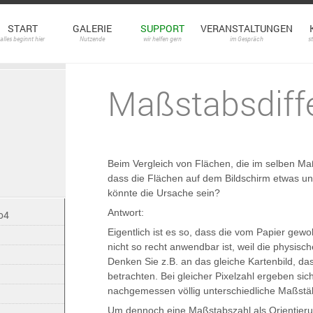
START
GALERIE
SUPPORT
VERANSTALTUNGEN
alles beginnt hier
Nutzende
wir helfen gern
im Gespräch
s
Maßstabsdiff
Beim Vergleich von Flächen, die im selben Maßs
dass die Flächen auf dem Bildschirm etwas un
könnte die Ursache sein?
Antwort:
o4
Eigentlich ist es so, dass die vom Papier gew
nicht so recht anwendbar ist, weil die physis
Denken Sie z.B. an das gleiche Kartenbild, da
betrachten. Bei gleicher Pixelzahl ergeben si
nachgemessen völlig unterschiedliche Maßstä
Um dennoch eine Maßstabszahl als Orientier