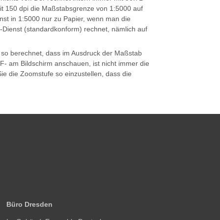
it 150 dpi die Maßstabsgrenze von 1:5000 auf
st in 1:5000 nur zu Papier, wenn man die
-Dienst (standardkonform) rechnet, nämlich auf
ird so berechnet, dass im Ausdruck der Maßstab
F- am Bildschirm anschauen, ist nicht immer die
e die Zoomstufe so einzustellen, dass die
Büro Dresden