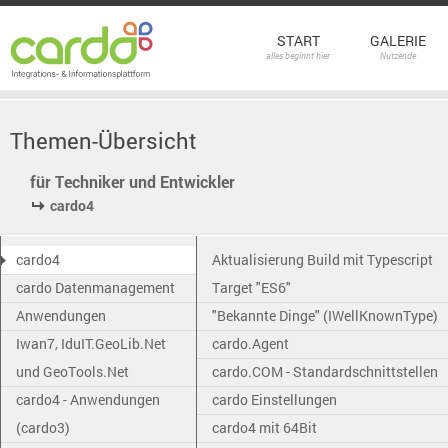
START
GALERIE
alles beginnt hier
Nutzende
Themen-Übersicht
für Techniker und Entwickler
cardo4
cardo4
Aktualisierung Build mit Typescript
cardo Datenmanagement
Target "ES6"
Anwendungen
"Bekannte Dinge" (IWellKnownType)
Iwan7, IduIT.GeoLib.Net
cardo.Agent
und GeoTools.Net
cardo.COM - Standardschnittstellen
cardo4 - Anwendungen
cardo Einstellungen
(cardo3)
cardo4 mit 64Bit