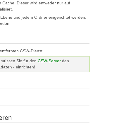
en Cache. Dieser wird entweder nur auf
isiert.
r Ebene und jedem Ordner eingerichtet werden.
erden:
entfernten CSW-Dienst.
n müssen Sie für den
CSW-Server
den
adaten
- einrichten!
eren