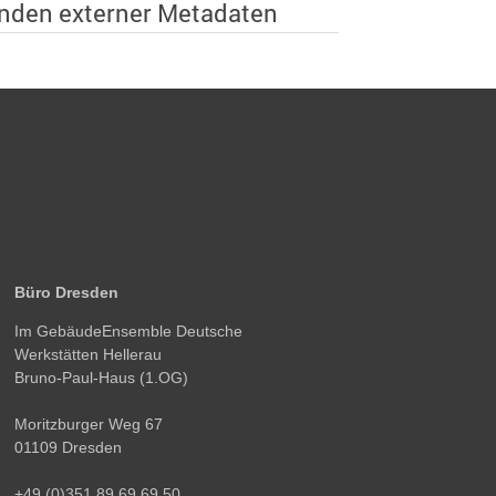
nden externer Metadaten
Büro Dresden
Im GebäudeEnsemble Deutsche
Werkstätten Hellerau
Bruno-Paul-Haus (1.OG)
Moritzburger Weg 67
01109 Dresden
+49 (0)351 89 69 69 50