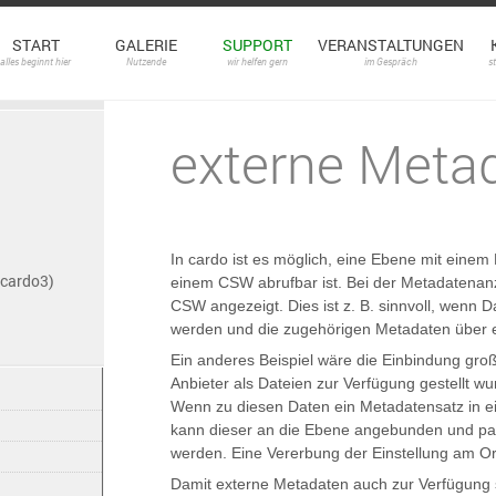
START
GALERIE
SUPPORT
VERANSTALTUNGEN
alles beginnt hier
Nutzende
wir helfen gern
im Gespräch
s
externe Meta
In cardo ist es möglich, eine Ebene mit eine
(cardo3)
einem CSW abrufbar ist. Bei der Metadatenan
CSW angezeigt. Dies ist z. B. sinnvoll, wenn
werden und die zugehörigen Metadaten über 
Ein anderes Beispiel wäre die Einbindung gr
Anbieter als Dateien zur Verfügung gestellt 
Wenn zu diesen Daten ein Metadatensatz in e
kann dieser an die Ebene angebunden und pa
werden. Eine Vererbung der Einstellung am Ord
Damit externe Metadaten auch zur Verfügung