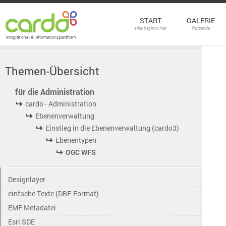
START
GALERIE
alles beginnt hier
Nutzende
Themen-Übersicht
für die Administration
cardo - Administration
Ebenenverwaltung
Einstieg in die Ebenenverwaltung (cardo3)
Ebenentypen
OGC WFS
Designlayer
einfache Texte (DBF-Format)
EMF Metadatei
Esri SDE